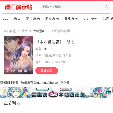
app
首页
少年漫画
少女漫画
青年漫画
少儿漫画
韩国漫
当前位置
首页
少年漫画
《本能解決師》
9.8
《本能解決師》
类型：
都市
作者：TEAM空心菜 魂月廊
更新：2025-07-29 20:01
立即阅读
最終話 - 如往常一樣…ƒ)
域名随时更换，收藏发布页manhuafabu.com不迷失
章节列表