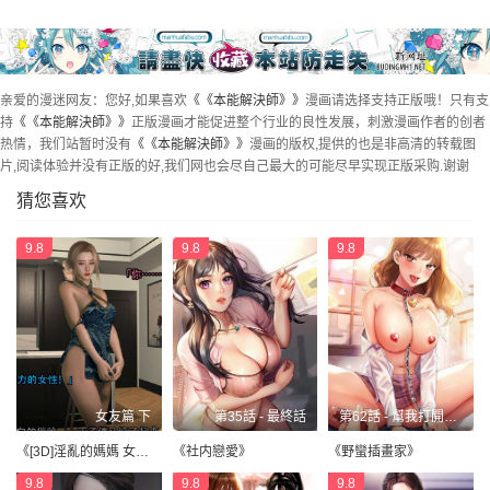
第49話 - 錯覺之中的你ƕ)
第50話 - 如往常一樣…Ƒ)
最終話 - 如往常一樣…ƒ)
亲爱的漫迷网友：您好,如果喜欢
《《本能解決師》》
漫画请选择支持正版哦！只有支
持
《《本能解決師》》
正版漫画才能促进整个行业的良性发展，刺激漫画作者的创者
热情，我们站暂时没有
《《本能解決師》》
漫画的版权,提供的也是非高清的转载图
片,阅读体验并没有正版的好,我们网也会尽自己最大的可能尽早实现正版采购.谢谢
猜您喜欢
9.8
9.8
9.8
女友篇 下
第35話 - 最終話
第62話 - 幫我打開「那個開關」♥
《[3D]淫亂的媽媽 女友篇》
《社内戀愛》
《野蠻插畫家》
9.8
9.8
9.8