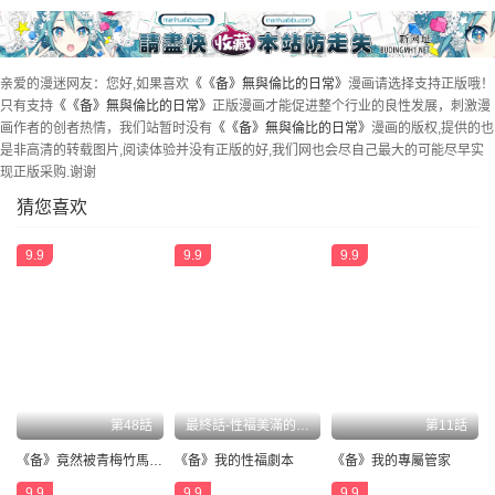
亲爱的漫迷网友：您好,如果喜欢
《《备》無與倫比的日常》
漫画请选择支持正版哦！
只有支持
《《备》無與倫比的日常》
正版漫画才能促进整个行业的良性发展，刺激漫
画作者的创者热情，我们站暂时没有
《《备》無與倫比的日常》
漫画的版权,提供的也
是非高清的转载图片,阅读体验并没有正版的好,我们网也会尽自己最大的可能尽早实
现正版采购.谢谢
猜您喜欢
9.9
9.9
9.9
第48話
最終話-性福美滿的家庭
第11話
《备》竟然被青梅竹馬弄到高潮
《备》我的性福劇本
《备》我的專屬管家
9.9
9.9
9.9