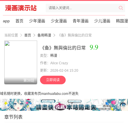
app
首页
少年漫画
少女漫画
青年漫画
少儿漫画
韩国漫
当前位置
首页
备用韩漫
《备》無與倫比的日常
9.9
《备》無與倫比的日常
类型：
韩漫
作者：Alice Crazy
更新：2026-02-04 15:20
立即阅读
第38話
域名随时更换，收藏发布页manhuafabu.com不迷失
章节列表