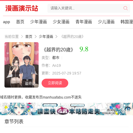
app
首页
少年漫画
少女漫画
青年漫画
少儿漫画
韩国漫
当前位置
首页
少年漫画
《越界的20歲》
9.8
《越界的20歲》
类型：
都市
作者：An19
更新：2025-07-29 19:57
立即阅读
最終話
域名随时更换，收藏发布页manhuafabu.com不迷失
章节列表