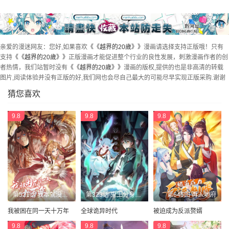
第49話
最終話
亲爱的漫迷网友：您好,如果喜欢
《《越界的20歲》》
漫画请选择支持正版哦！只有
支持
《《越界的20歲》》
正版漫画才能促进整个行业的良性发展，刺激漫画作者的创
者热情，我们站暂时没有
《《越界的20歲》》
漫画的版权,提供的也是非高清的转载
图片,阅读体验并没有正版的好,我们网也会尽自己最大的可能尽早实现正版采购.谢谢
猜您喜欢
9.8
9.8
9.8
第521话 我本就没打算躲
第323话 鬼王分身灭！
第645回 再入地府
我被困在同一天十万年
全球诡异时代
被迫成为反派赘婿
9.8
9.8
9.8