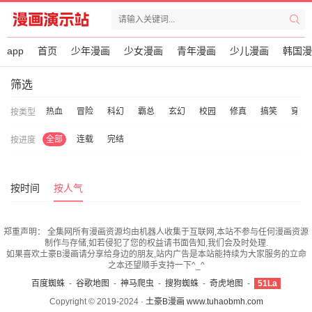
app
首页
少年漫画
少女漫画
青年漫画
少儿漫画
韩国漫
筛选
热血
冒险
科幻
霸总
玄幻
校园
修真
搞笑
穿越
按类型
全部
连载
完结
按进度
按时间
按人气
郑重声明：
全集网所有漫画资源均由机器人收集于互联网,本站不参与任何漫画资源
制作与存储,如若侵犯了您的权益请书面告知,我们会及时处理.
如果喜欢土豪B漫画请分享给身边的朋友,站内广告是本站能持续为大家服务的立命
之本还望顺手支持一下^_^
百度蜘蛛
-
谷歌地图
-
神马爬虫
-
搜狗蜘蛛
-
奇虎地图
-
51La
Copyright © 2019-2024 ·
土豪B漫画 www.tuhaobmh.com